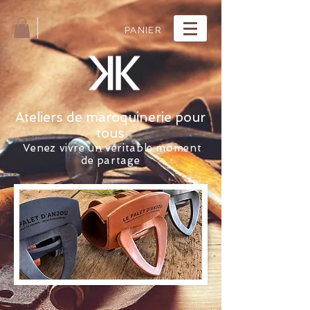
PANIER
Ateliers de maroquinerie pour
tous
Venez vivre un véritable moment
de partage